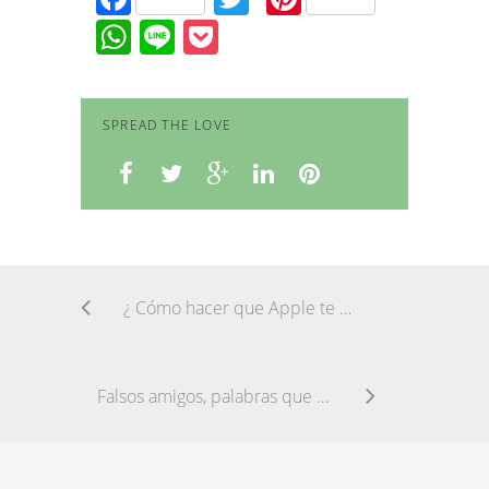
WhatsApp
Line
Pocket
SPREAD THE LOVE
¿ Cómo hacer que Apple te pague 1653€ gracias a tu iPhone ?
Falsos amigos, palabras que te la pueden jugar en inglés (Parte 1)