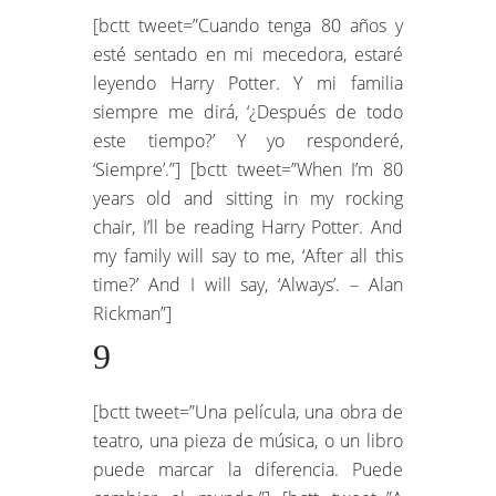
[bctt tweet=”Cuando tenga 80 años y
esté sentado en mi mecedora, estaré
leyendo Harry Potter. Y mi familia
siempre me dirá, ‘¿Después de todo
este tiempo?’ Y yo responderé,
‘Siempre’.”] [bctt tweet=”When I’m 80
years old and sitting in my rocking
chair, I’ll be reading Harry Potter. And
my family will say to me, ‘After all this
time?’ And I will say, ‘Always’. – Alan
Rickman”]
9
[bctt tweet=”Una película, una obra de
teatro, una pieza de música, o un libro
puede marcar la diferencia. Puede