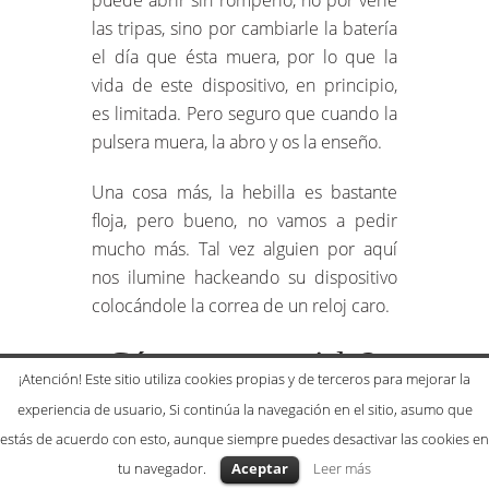
puede abrir sin romperlo, no por verle
las tripas, sino por cambiarle la batería
el día que ésta muera, por lo que la
vida de este dispositivo, en principio,
es limitada. Pero seguro que cuando la
pulsera muera, la abro y os la enseño.
Una cosa más, la hebilla es bastante
floja, pero bueno, no vamos a pedir
mucho más. Tal vez alguien por aquí
nos ilumine hackeando su dispositivo
colocándole la correa de un reloj caro.
¿Cómo conseguirla?
¡Atención! Este sitio utiliza cookies propias y de terceros para mejorar la
experiencia de usuario, Si continúa la navegación en el sitio, asumo que
Como dije antes, en tiendas chinas, en
estás de acuerdo con esto, aunque siempre puedes desactivar las cookies en
Amazon. No pongo enlaces porque
tu navegador.
Aceptar
Leer más
aparecen muchos productos parecidos