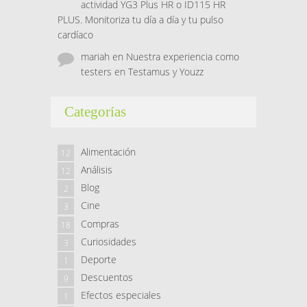
actividad YG3 Plus HR o ID115 HR
PLUS. Monitoriza tu día a día y tu pulso
cardíaco
mariah
en
Nuestra experiencia como
testers en Testamus y Youzz
Categorías
Alimentación
12
Análisis
12
Blog
2
Cine
3
Compras
18
Curiosidades
3
Deporte
1
Descuentos
9
Efectos especiales
1