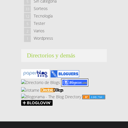
Sin categoría
5
Sorteos
33
Tecnología
12
Tester
5
Varios
2
Wordpress
1
Directorios y demás