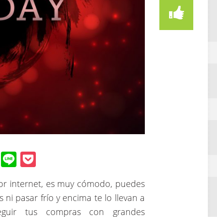
st
WhatsApp
Line
Pocket
r internet, es muy cómodo, puedes
i pasar frío y encima te lo llevan a
eguir tus compras con grandes