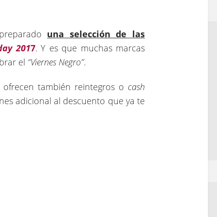
preparado
una selección de las
day 201
7
. Y es que muchas marcas
brar el
“Viernes Negro”
.
 ofrecen también reintegros o
cash
es adicional al descuento que ya te