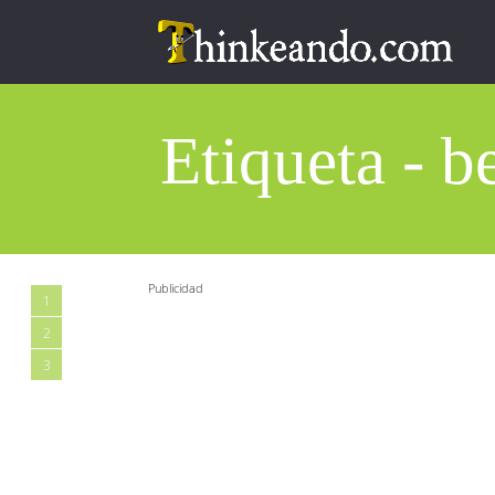
Etiqueta - b
Publicidad
1
2
3