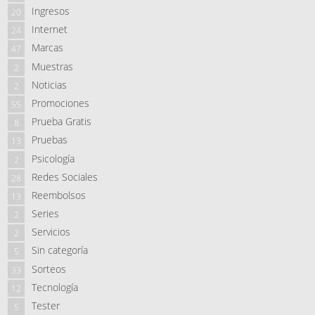
Ingresos
20
Internet
24
Marcas
47
Muestras
2
Noticias
2
Promociones
55
Prueba Gratis
8
Pruebas
13
Psicología
2
Redes Sociales
28
Reembolsos
13
Series
2
Servicios
2
Sin categoría
5
Sorteos
33
Tecnología
12
Tester
5