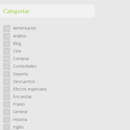
Categorías
Alimentación
12
Análisis
12
Blog
2
Cine
3
Compras
18
Curiosidades
3
Deporte
1
Descuentos
9
Efectos especiales
1
Encuestas
1
Frases
1
General
1
Historia
1
Inglés
2