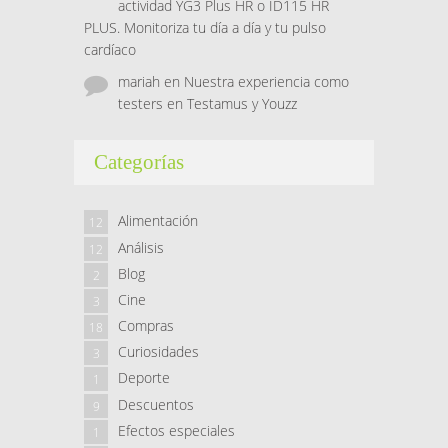
actividad YG3 Plus HR o ID115 HR
PLUS. Monitoriza tu día a día y tu pulso
cardíaco
mariah
en
Nuestra experiencia como
testers en Testamus y Youzz
Categorías
Alimentación
12
Análisis
12
Blog
2
Cine
3
Compras
18
Curiosidades
3
Deporte
1
Descuentos
9
Efectos especiales
1